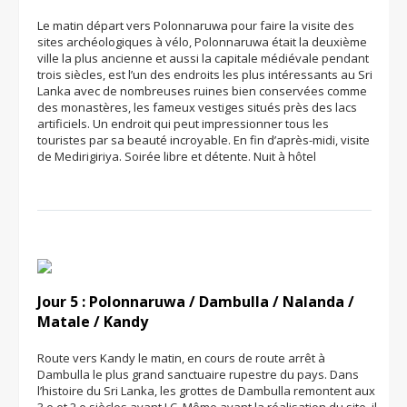
Le matin départ vers Polonnaruwa pour faire la visite des
sites archéologiques à vélo, Polonnaruwa était la deuxième
ville la plus ancienne et aussi la capitale médiévale pendant
trois siècles, est l’un des endroits les plus intéressants au Sri
Lanka avec de nombreuses ruines bien conservées comme
des monastères, les fameux vestiges situés près des lacs
artificiels. Un endroit qui peut impressionner tous les
touristes par sa beauté incroyable. En fin d’après-midi, visite
de Medirigiriya. Soirée libre et détente. Nuit à hôtel
Jour 5 : Polonnaruwa / Dambulla / Nalanda /
Matale / Kandy
Route vers Kandy le matin, en cours de route arrêt à
Dambulla le plus grand sanctuaire rupestre du pays. Dans
l’histoire du Sri Lanka, les grottes de Dambulla remontent aux
3 e et 2 e siècles avant J.C. Même avant la réalisation du site, il